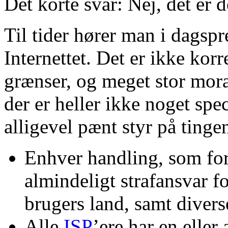
Det korte svar:
Nej, det er d
Til tider hører man i dagspres
Internettet. Det er ikke kor
grænser, og meget stor moral
der er heller ikke noget spec
alligevel pænt styr på tinge
Enhver handling, som fore
almindeligt strafansvar f
brugers land, samt diverse
Alle
ISP
’ere har en eller